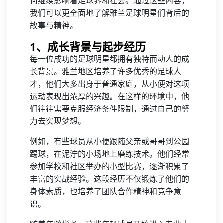
何继续影响着足球界和社会。通过这些内容，
我们可以更全面地了解雅兰足球明星们背后的
故事与精神。
1、成长背景与起步经历
每一位成功的足球明星都拥有独特而动人的成
长背景。雅兰地区培养了许多优秀的足球人
才，他们大多出身于普通家庭，从小便对这项
运动表现出浓厚的兴趣。在这样的环境中，他
们往往需要克服经济条件限制，通过自己的努
力去实现梦想。
例如，有些球员从小便跟随父亲或哥哥到公园
踢球，在泥泞的小场地上磨练技术。他们经常
参加学校和社区举办的小型比赛，逐渐积累了
丰富的实战经验。这段经历不仅锻炼了他们的
身体素质，也培养了团队合作精神和竞争意
识。