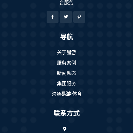
台服务
导航
关于
易游
服务案例
新闻动态
集团服务
沟通
易游·体育
联系方式