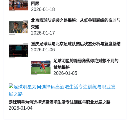
回顾
2026-01-18
北京篮球队逆袭之路揭秘：从低谷到巅峰的奋斗与
荣耀
2026-01-17
重庆足球队与北京足球队赛后状态分析与复盘总结
2026-01-06
足球明星的隐秘角落你绝对想不到的
禁地揭秘
2026-01-05
足球明星为何选择远离酒吧生活专注训练与职业发展之路
2026-01-04