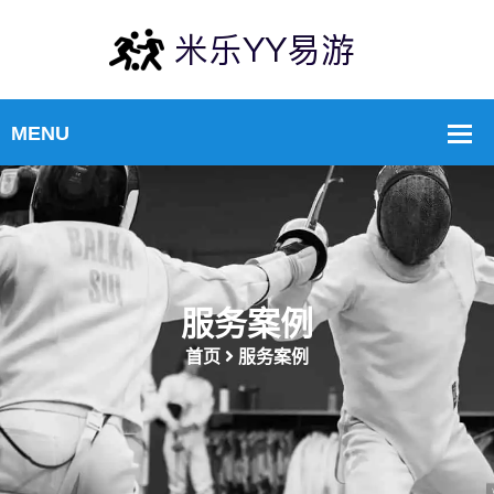
服务案例
首页
服务案例