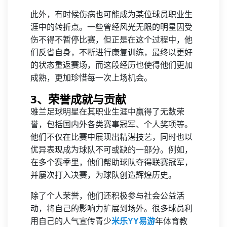
此外，有时候伤病也可能成为某位球员职业生
涯中的转折点。一些曾经风光无限的明星因受
伤不得不暂停比赛，但正是在这个过程中，他
们反省自身，不断进行康复训练，最终以更好
的状态重返赛场，而这段经历也使得他们更加
成熟，更加珍惜每一次上场机会。
3、荣誉成就与贡献
雅兰足球明星在其职业生涯中赢得了无数荣
誉，包括国内外各类赛事冠军、个人奖项等。
他们不仅在比赛中展现出精湛技艺，同时也以
优异表现成为球队不可或缺的一部分。例如，
在多个赛季里，他们帮助球队夺得联赛冠军，
并屡次打入决赛，为球队创造辉煌历史。
除了个人荣誉，他们还积极参与社会公益活
动，将自己的影响力扩展到场外。很多球员利
用自己的人气宣传青少
米乐YY易游
年体育教