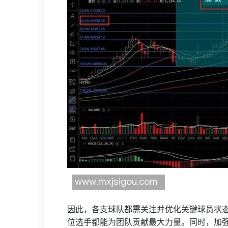
因此，各支球队都需关注并优化关键球员状
位选手都能为团队贡献最大力量。同时，加