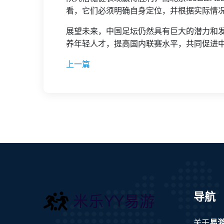
看，它们必须明确自身定位，并根据实际情况
展望未来，中国足坛仍然具有巨大的潜力和
养年轻人才，提高国内联赛水平，共同促进中
上一篇
导航
关于
易