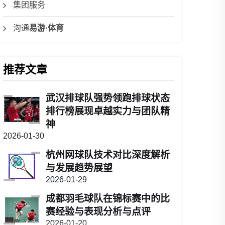
集团服务
沟通
易游·体育
推荐文章
武汉排球队强势领跑排球状态
排行榜展现卓越实力与团队精
神
2026-01-30
杭州网球队技术对比深度解析
与发展趋势展望
2026-01-29
成都羽毛球队在锦标赛中的比
赛经验与表现分析与点评
2026-01-20