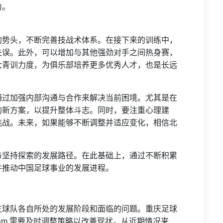
力。
的势头，不断完善技战术体系。在接下来的训练中，
失误。此外，可以增加与其他强劲对手之间热身赛，
大青训力度，为俱乐部培养更多优秀人才，也是长远
通过加强内部沟通与合作来解决当前困境。尤其是在
的新方案，以提升整体斗志。同时，要注重心理建
挑战。未来，如果能够不断调整并适应变化，相信北
与坚持探索的发展路径。在此基础上，通过不断积累
并推动中国足球事业的发展进程。
支球队各自所处的发展阶段和面临的问题。重庆足球
 team 需要及时调整策略以改善现状。从近期情况来