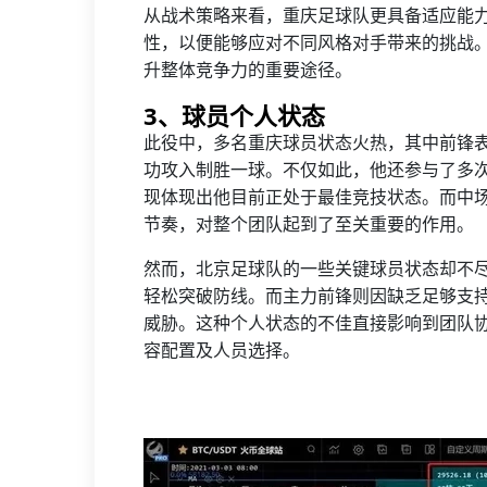
从战术策略来看，重庆足球队更具备适应能
性，以便能够应对不同风格对手带来的挑战
升整体竞争力的重要途径。
3、球员个人状态
此役中，多名重庆球员状态火热，其中前锋
功攻入制胜一球。不仅如此，他还参与了多
现体现出他目前正处于最佳竞技状态。而中
节奏，对整个团队起到了至关重要的作用。
然而，北京足球队的一些关键球员状态却不
轻松突破防线。而主力前锋则因缺乏足够支
威胁。这种个人状态的不佳直接影响到团队
容配置及人员选择。