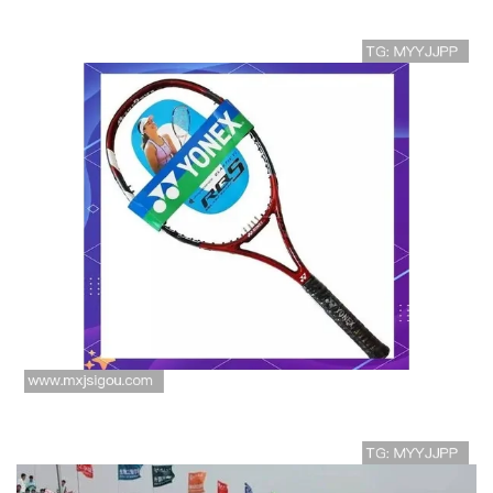
杭州网球队技术对比深度解析与发展趋势
展望