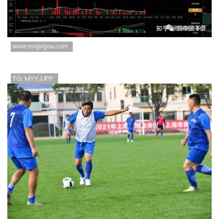
足球明星挑战篮球馆新玩法引发热议球迷
期待跨界精彩对决