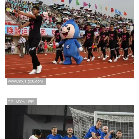
南京篮球队引领最新篮球配合TOP10榜单
精彩瞬间回顾