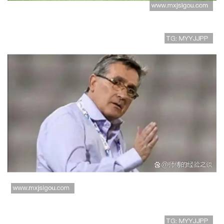
足球明星寄语：用热爱与坚持点燃儿童的
梦想与未来