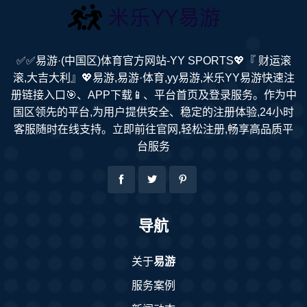
✅✅易游·(中国区)体育官方网站-YY SPORTS💖『 财运滚
滚,大吉大利』💖易游,易游·体育,yy易游,米乐YY易游快速注
册链接入口🎯、APP下载📱、平台首页及登录服务。作为中
国区领先的平台,为用户提供安全、稳定的注册体验,24小时
客服随时在线支持。立即前往官网,轻松注册,畅享高品质平
台服务
导航
关于
易游
服务案例