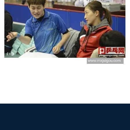
赛后分析：北京乒乓球队与深圳乒乓球队
的战术配合与表现评估