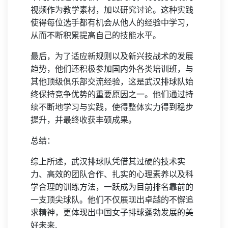
视频作为教学素材，加以研究讨论。这种实践
使得每位选手都有机会从他人的经验中学习，
从而不断积累提高自己的技能水平。
最后，为了适应新规则以及新兴技战术的发展
趋势，他们还积极参加国内外各类培训班，与
其他顶级俱乐部交流经验，这是武汉排球队始
终保持竞争优势的重要原因之一。他们通过持
续不断地学习与实践，使得整体实力得到稳步
提升，并最终收获丰硕成果。
总结：
综上所述，武汉排球队凭借其过硬的技术实
力、高效的团队合作、扎实的心理素养以及科
学合理的训练方法，一跃成为目前排名靠前的
一支顶尖球队。他们不仅展现出卓越的不懈追
求精神，更体现出中国女子排球蓬勃发展的美
好未来.