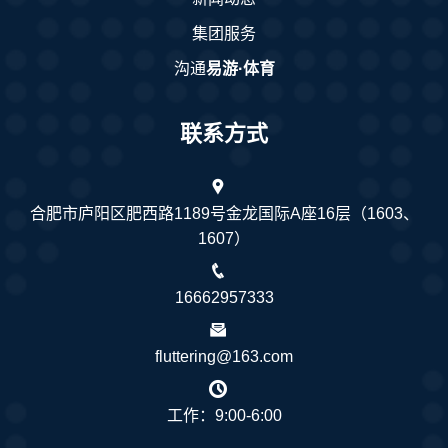
集团服务
沟通
易游·体育
联系方式
合肥市庐阳区肥西路1189号金龙国际A座16层（1603、
1607）
16662957333
fluttering@163.com
工作：9:00-6:00