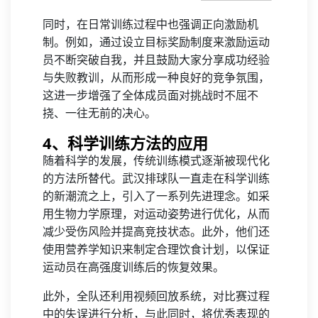
同时，在日常训练过程中也强调正向激励机
制。例如，通过设立目标奖励制度来激励运动
员不断突破自我，并且鼓励大家分享成功经验
与失败教训，从而形成一种良好的竞争氛围，
这进一步增强了全体成员面对挑战时不屈不
挠、一往无前的决心。
4、科学训练方法的应用
随着科学的发展，传统训练模式逐渐被现代化
的方法所替代。武汉排球队一直走在科学训练
的新潮流之上，引入了一系列先进理念。如采
用生物力学原理，对运动姿势进行优化，从而
减少受伤风险并提高竞技状态。此外，他们还
使用营养学知识来制定合理饮食计划，以保证
运动员在高强度训练后的恢复效果。
此外，全队还利用视频回放系统，对比赛过程
中的失误进行分析，与此同时，将优秀表现的