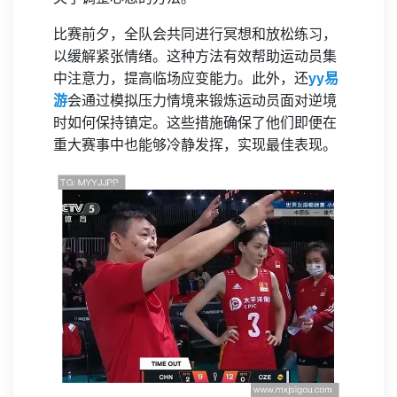
比赛前夕，全队会共同进行冥想和放松练习，
以缓解紧张情绪。这种方法有效帮助运动员集
中注意力，提高临场应变能力。此外，还
yy易
游
会通过模拟压力情境来锻炼运动员面对逆境
时如何保持镇定。这些措施确保了他们即便在
重大赛事中也能够冷静发挥，实现最佳表现。