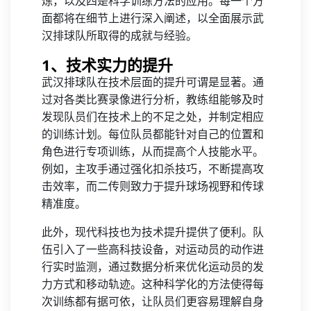
炼，以及四是科学训练方法的应用。每一个方
面都将在细节上进行深入阐述，以全面展示武
汉排球队所取得的成就与经验。
1、技术实力的提升
武汉排球队在技术层面的提升可谓是显著。通
过对各类比赛录像进行分析，教练组能够及时
发现队员们在技术上的不足之处，并制定相应
的训练计划。每位队员都能针对自己的位置和
角色进行专项训练，从而提高个人技能水平。
例如，主攻手通过强化扣杀技巧，不断提高攻
击效率，而二传则致力于提升球场视野和传球
精准度。
此外，现代科技也为技术提升提供了便利。队
伍引入了一些高科技设备，对运动员的动作进
行实时监测，通过数据分析来优化运动员的发
力方式和移动轨迹。这种科学化的方法使得每
次训练都有据可依，让队员们更容易理解自身